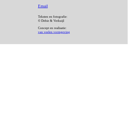
Email
Teksten en fotografie:
© Debie & Verkuijl
Concept en realisatie:
van veelen vormgeving