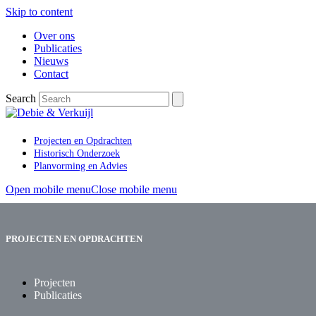
Skip to content
Over ons
Publicaties
Nieuws
Contact
Search
Projecten en Opdrachten
Historisch Onderzoek
Planvorming en Advies
Open mobile menu
Close mobile menu
PROJECTEN EN OPDRACHTEN
Projecten
Publicaties