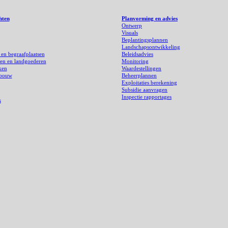
hten
Planvorming en advies
Ontwerp
Visuals
Beplantingsplannen
Landschapsontwikkeling
 en begraafplaatsen
Beleidsadvies
sen en landgoederen
Monitoring
ken
Waardestellingen
nbouw
Beheerplannen
Exploitaties berekening
Subsidie aanvragen
Inspectie rapportages
k