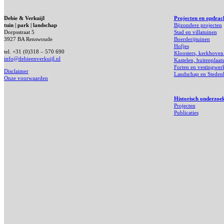
Debie & Verkuijl
Projecten en opdrac
tuin | park | landschap
Bijzondere projecten
Dorpsstraat 5
Stad en villatuinen
3927 BA Renswoude
Boerderijtuinen
Hofjes
tel. +31 (0)318 – 570 690
Kloosters, kerkhoven
info@debieenverkuijl.nl
Kastelen, buitenplaat
Forten en vestingwer
Disclaimer
Landschap en Stede
Onze voorwaarden
Historisch onderzoe
Projecten
Publicaties