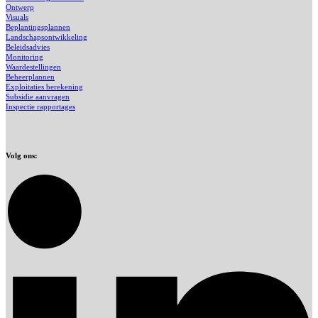
Ontwerp
Visuals
Beplantingsplannen
Landschapsontwikkeling
Beleidsadvies
Monitoring
Waardestellingen
Beheerplannen
Exploitaties berekening
Subsidie aanvragen
Inspectie rapportages
Volg ons: