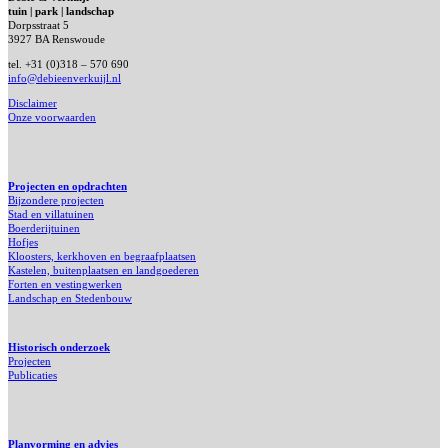
tuin | park | landschap
Dorpsstraat 5
3927 BA Renswoude
tel. +31 (0)318 – 570 690
info@debieenverkuijl.nl
Disclaimer
Onze voorwaarden
Projecten en opdrachten
Bijzondere projecten
Stad en villatuinen
Boerderijtuinen
Hofjes
Kloosters, kerkhoven en begraafplaatsen
Kastelen, buitenplaatsen en landgoederen
Forten en vestingwerken
Landschap en Stedenbouw
Historisch onderzoek
Projecten
Publicaties
Planvorming en advies